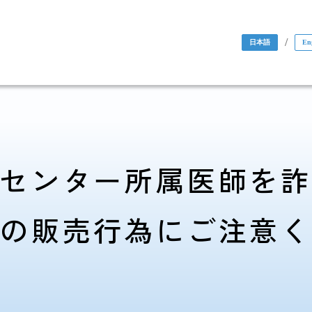
/
日本語
En
センター所属医師を
の販売行為にご注意
国際協力・
研究関係
人材育成関係