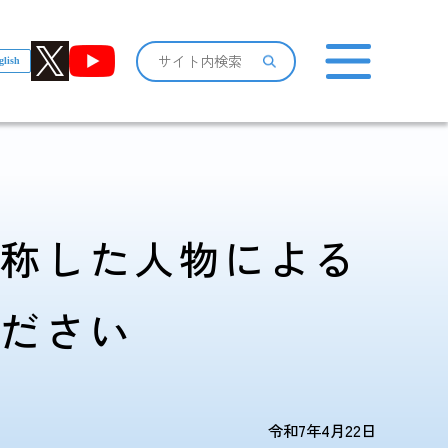
glish
おしらせ一覧
詐称した人物による
ください
感染症情報・
広報関係
サーベイランス情報
令和7年4月22日