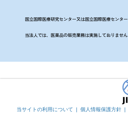
お知らせ一覧
法人の基本構想
理事長・副理事長挨拶
沿革
国立国際医療研究センター又は国立国際医療センターの
役員紹介
情報公開
理念と基本方針
当サイトの利用方針・ソーシャルメディア運用
当法人では、医薬品の販売業務は実施しておりません
JIHSのロゴについて
組織図
記録 旧NCGMのCOVID-19の新型コロナウイ
当サイトの利用について
|
個人情報保護方針
|