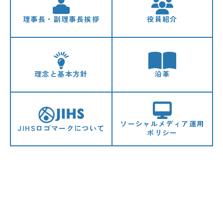
理事長・副理事長挨拶
役員紹介
感染症情報・
広報関係
サーベイランス情報
/
日本語
English
理念と基本方針
沿革
ソーシャルメディア運用
JIHSロゴマークについて
ポリシー