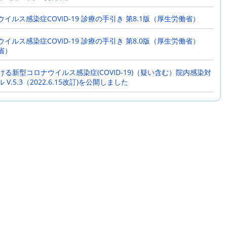
ける新型コロナウイルス感染症(COVID-19)（疑い含む）院内感染対
イルス感染症COVID-19 診療の手引き 第8.1版（厚生労働省）
.4.1（2021.2.10改訂)を公開しました
イルス感染症COVID-19 診療の手引き 第8.0版（厚生労働省）
OVID-19治療フローチャート（成人)を公開しました
省）
ける新型コロナウイルス感染症(COVID-19)（疑い含む）院内感染対
ける新型コロナウイルス感染症(COVID-19)（疑い含む）院内感染対
V.4、PPE着脱マニュアル（2021.1.29改訂)を公開しました
V.5.3（2022.6.15改訂)を公開しました
D-19 レジストリ研究解析結果、重症化を予測する液性因子につい
勉強会(09月30日開催）の資料
した
he NCGM 特別号「新型コロナウイルス感染症（COVID-19）の教訓―
の記録と経験 ―」
した
D-19 レジストリ研究に関する中間報告について」メディア勉強会資料
した
-19回復者の抗体測定・血漿採取の参加者を募集しています