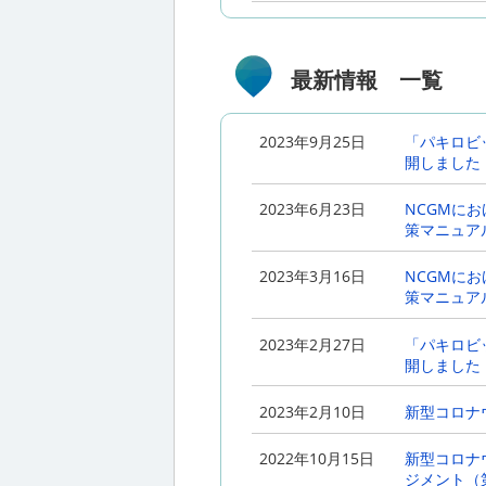
2022年6月28日
NCGMにお
策マニュアル 
最新情報
一覧
2022年3月22日
NCGMのC
2023年9月25日
「パキロビ
2022年1月5日
新型コロナ
開しました
排出期間に
2023年6月23日
NCGMにお
2021年12月21日
NCGMにお
策マニュアル 
策マニュアル 
2023年3月16日
NCGMにお
2021年11月18日
NCGMにお
策マニュアル 
策マニュアル 
2023年2月27日
「パキロビ
2021年9月16日
NCGMのC
開しました
2021年8月30日
NCGMのC
2023年2月10日
新型コロナウ
2021年3月10日
NCGMにお
2022年10月15日
新型コロナウ
策マニュアルV
ジメント（