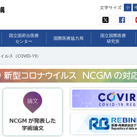
小
国立国府台医療
国立国際医療
国際医療協力局
センター
研究所
ルス（COVID-19）