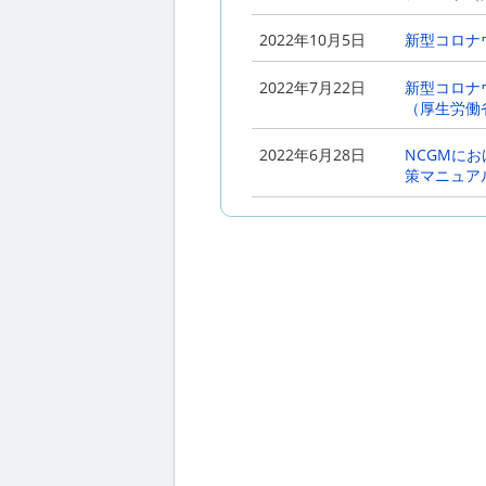
2021年2月18日
NCGMにお
2022年10月5日
新型コロナウ
策マニュアルV
2022年7月22日
新型コロナウ
2021年2月5日
NCGMのC
（厚生労働
2021年2月1日
NCGMにお
2022年6月28日
NCGMにお
策マニュアル
策マニュアル 
2020年10月2日
「COVI
て」メディア
を公開しま
2020年9月30日
Feel t
NCGM対応
が完成しま
2020年08月11日
「COVI
を公開しま
2020年7月15日
COVID