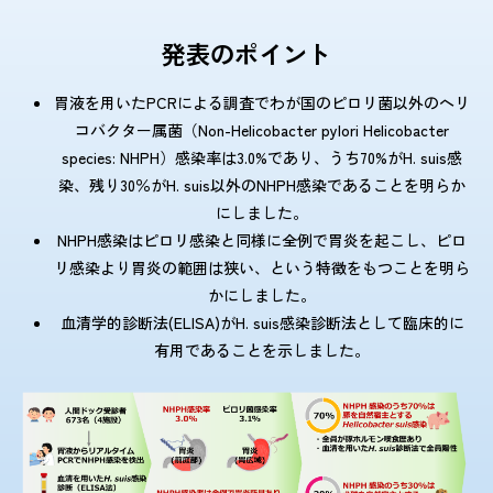
発表のポイント
感染症情報・
広報関係
サーベイランス情報
胃液を用いたPCRによる調査でわが国のピロリ菌以外のヘリ
コバクター属菌（Non-Helicobacter pylori Helicobacter
species: NHPH）感染率は3.0%であり、うち70%がH. suis感
/
日本語
English
染、残り30％がH. suis以外のNHPH感染であることを明らか
にしました。
NHPH感染はピロリ感染と同様に全例で胃炎を起こし、ピロ
リ感染より胃炎の範囲は狭い、という特徴をもつことを明ら
かにしました。
血清学的診断法(ELISA)がH. suis感染診断法として臨床的に
有用であることを示しました。