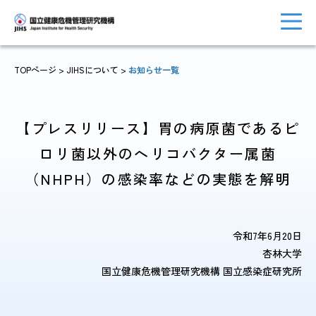
TOPページ
>
JIHSについて
>
お知らせ一覧
トップに戻る
おしらせ一覧
【プレスリリース】胃の病原菌であるピ
ロリ菌以外のヘリコバクター属菌
（NHPH）の感染率などの実態を解明
JIHSについて
診療・病院関係
令和7年6月20日
杏林大学
国立健康危機管理研究機構 国立感染症研究所
国際協力・
研究関係
人材育成関係