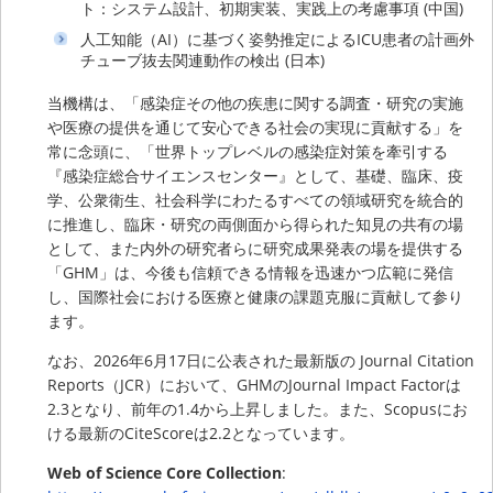
ト：システム設計、初期実装、実践上の考慮事項 (中国)
人工知能（AI）に基づく姿勢推定によるICU患者の計画外
チューブ抜去関連動作の検出 (日本)
当機構は、「感染症その他の疾患に関する調査・研究の実施
や医療の提供を通じて安心できる社会の実現に貢献する」を
常に念頭に、「世界トップレベルの感染症対策を牽引する
『感染症総合サイエンスセンター』として、基礎、臨床、疫
学、公衆衛生、社会科学にわたるすべての領域研究を統合的
に推進し、臨床・研究の両側面から得られた知見の共有の場
として、また内外の研究者らに研究成果発表の場を提供する
「GHM」は、今後も信頼できる情報を迅速かつ広範に発信
し、国際社会における医療と健康の課題克服に貢献して参り
ます。
なお、2026年6月17日に公表された最新版の Journal Citation
Reports（JCR）において、GHMのJournal Impact Factorは
2.3となり、前年の1.4から上昇しました。また、Scopusにお
ける最新のCiteScoreは2.2となっています。
Web of Science Core Collection
: