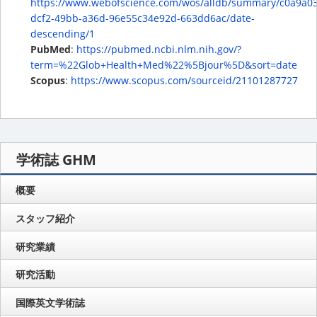
https://www.webofscience.com/wos/alldb/summary/c0a9a0
dcf2-49bb-a36d-96e55c34e92d-663dd6ac/date-
descending/1
PubMed
:
https://pubmed.ncbi.nlm.nih.gov/?
term=%22Glob+Health+Med%22%5Bjour%5D&sort=date
Scopus
:
https://www.scopus.com/sourceid/21101287727
学術誌 GHM
概要
スタッフ紹介
研究業績
研究活動
国際英文学術誌