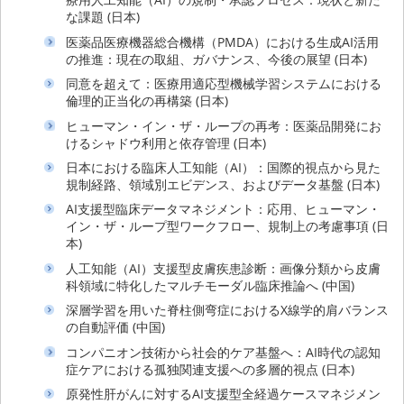
な課題 (日本)
医薬品医療機器総合機構（PMDA）における生成AI活用
の推進：現在の取組、ガバナンス、今後の展望 (日本)
同意を超えて：医療用適応型機械学習システムにおける
倫理的正当化の再構築 (日本)
ヒューマン・イン・ザ・ループの再考：医薬品開発にお
けるシャドウ利用と依存管理 (日本)
日本における臨床人工知能（AI）：国際的視点から見た
規制経路、領域別エビデンス、およびデータ基盤 (日本)
AI支援型臨床データマネジメント：応用、ヒューマン・
イン・ザ・ループ型ワークフロー、規制上の考慮事項 (日
本)
人工知能（AI）支援型皮膚疾患診断：画像分類から皮膚
科領域に特化したマルチモーダル臨床推論へ (中国)
深層学習を用いた脊柱側弯症におけるX線学的肩バランス
の自動評価 (中国)
コンパニオン技術から社会的ケア基盤へ：AI時代の認知
症ケアにおける孤独関連支援への多層的視点 (日本)
原発性肝がんに対するAI支援型全経過ケースマネジメン