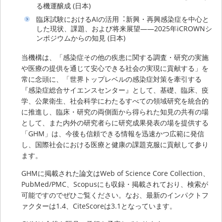
る機運醸成 (日本)
臨床試験におけるAIの活⽤︓新興・再興感染症を中⼼と
した現状、課題、および将来展望――2025年iCROWNシ
ンポジウムからの知⾒ (日本)
当機構は、「感染症その他の疾患に関する調査・研究の実施
や医療の提供を通じて安心できる社会の実現に貢献する」を
常に念頭に、「世界トップレベルの感染症対策を牽引する
『感染症総合サイエンスセンター』として、基礎、臨床、疫
学、公衆衛生、社会科学にわたるすべての領域研究を統合的
に推進し、臨床・研究の両側面から得られた知見の共有の場
として、また内外の研究者らに研究成果発表の場を提供する
「GHM」は、今後も信頼できる情報を迅速かつ広範に発信
し、国際社会における医療と健康の課題克服に貢献して参り
ます。
GHMに掲載された論文はWeb of Science Core Collection、
PubMed/PMC、Scopusにも収録・掲載されており、検索が
可能ですのでぜひご覧ください。なお、最新のインパクトフ
ァクターは1.4、CiteScoreは3.1となっています。