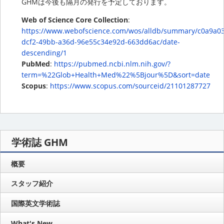
GHMは今後も隔月の発行を予定しております。
Web of Science Core Collection
:
https://www.webofscience.com/wos/alldb/summary/c0a9a0
dcf2-49bb-a36d-96e55c34e92d-663dd6ac/date-
descending/1
PubMed
:
https://pubmed.ncbi.nlm.nih.gov/?
term=%22Glob+Health+Med%22%5Bjour%5D&sort=date
Scopus
:
https://www.scopus.com/sourceid/21101287727
学術誌 GHM
概要
スタッフ紹介
国際英文学術誌
What's New