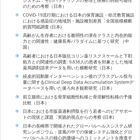
システム：そのパラドックスの整理と医療の持続可能性
のための考察（日本）
COVID-19流⾏期における⽇本の保育施設・幼児教育施設
における感染症の地域別・施設種別差異︓全国規模横断
的質問紙調査 (日本)
⾼齢がん⽣存者における脆弱性の潜在クラスと内在的能
⼒との関連性：健康⻑寿パラダイムに基づく研究 （中
国）
⾼齢者における⽇本版抗コリン薬リスクスケールと下剤
処⽅との関連性の調査: 9,838人の患者を対象とした地域
薬局調剤請求データを用いた横断研究（日本）
経⽪的冠動脈インターベンション後のプラスグレル投与
量に関するClinical Deep Data Accumulation Systemデ
ータベースを⽤いた後ろ向き観察研究（日本）
前⽴腺癌における⾻芽細胞性転移と⾻溶解性転移の予後
⽐較（日本）
⽇本における市販薬過剰摂取を⾏う若者へのピアサポー
トの現状と課題︓実践的視点からの考察 (日本)
⽇本の⻑崎県で開催されたグローバルヘルスシステム研
究シンポジウム：逆⾵の中での保健システム強化とグロ
ーバルヘルスの核⼼的価値へのコミットメントを推進す